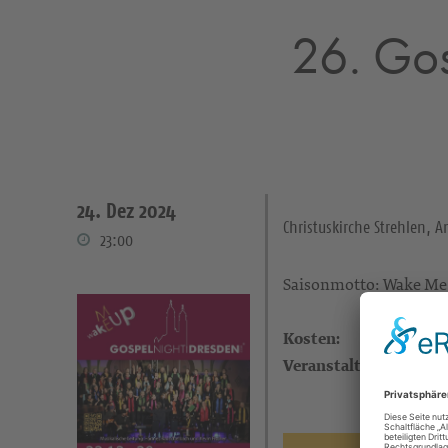
26. Gos
24. Dez 2024
Christuskirche Strehlen, A
23:00
Saisonmotto: Wake Me
Kosten:
Veranstalter: