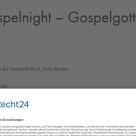
pelnight – Gospelgott
n der Christuskirche 8, 01219 Dresden
 Up
Eintritt frei - Spenden willkommen
Gospelnight Dresden