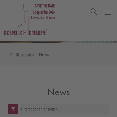
Suche
T
o
g
g
l
e
n
Startseite
News
a
v
i
g
a
News
t
i
o
n
Filteroptionen anzeigen