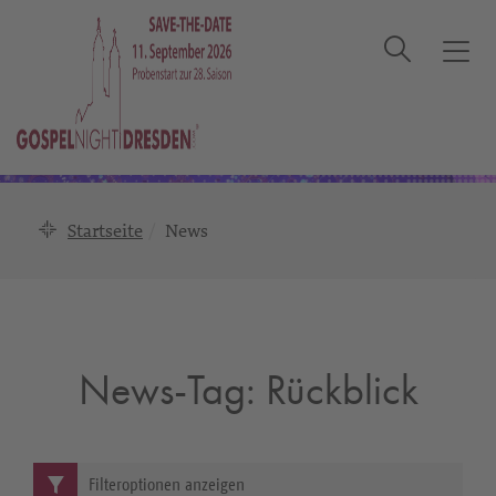
Suche
T
o
g
g
l
e
n
Startseite
News
a
v
i
g
a
News-Tag:
Rückblick
t
i
o
n
Filteroptionen anzeigen