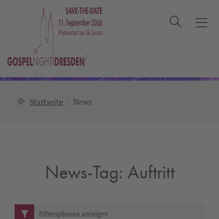
Suche
T
o
g
g
l
e
n
Startseite
News
a
v
i
g
a
News-Tag:
Auftritt
t
i
o
n
Filteroptionen anzeigen